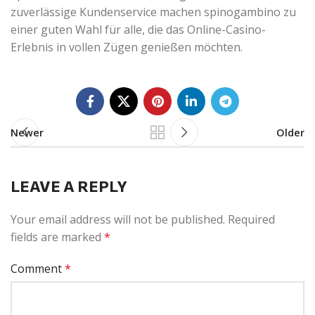
zuverlässige Kundenservice machen spinogambino zu
einer guten Wahl für alle, die das Online-Casino-
Erlebnis in vollen Zügen genießen möchten.
Newer
Older
LEAVE A REPLY
Your email address will not be published.
Required
fields are marked
*
Comment
*