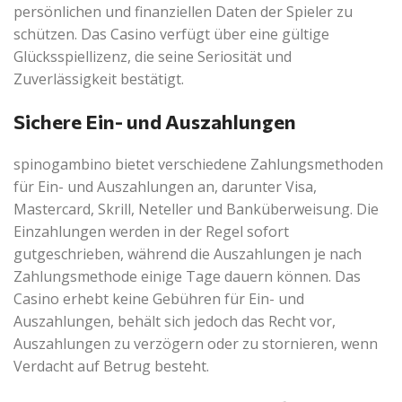
persönlichen und finanziellen Daten der Spieler zu
schützen. Das Casino verfügt über eine gültige
Glücksspiellizenz, die seine Seriosität und
Zuverlässigkeit bestätigt.
Sichere Ein- und Auszahlungen
spinogambino bietet verschiedene Zahlungsmethoden
für Ein- und Auszahlungen an, darunter Visa,
Mastercard, Skrill, Neteller und Banküberweisung. Die
Einzahlungen werden in der Regel sofort
gutgeschrieben, während die Auszahlungen je nach
Zahlungsmethode einige Tage dauern können. Das
Casino erhebt keine Gebühren für Ein- und
Auszahlungen, behält sich jedoch das Recht vor,
Auszahlungen zu verzögern oder zu stornieren, wenn
Verdacht auf Betrug besteht.