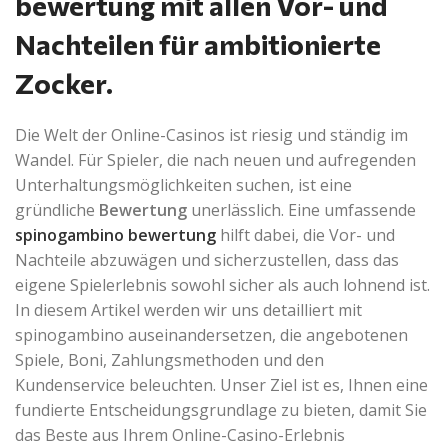
bewertung mit allen Vor- und
Nachteilen für ambitionierte
Zocker.
Die Welt der Online-Casinos ist riesig und ständig im
Wandel. Für Spieler, die nach neuen und aufregenden
Unterhaltungsmöglichkeiten suchen, ist eine
gründliche
Bewertung
unerlässlich. Eine umfassende
spinogambino bewertung
hilft dabei, die Vor- und
Nachteile abzuwägen und sicherzustellen, dass das
eigene Spielerlebnis sowohl sicher als auch lohnend ist.
In diesem Artikel werden wir uns detailliert mit
spinogambino auseinandersetzen, die angebotenen
Spiele, Boni, Zahlungsmethoden und den
Kundenservice beleuchten. Unser Ziel ist es, Ihnen eine
fundierte Entscheidungsgrundlage zu bieten, damit Sie
das Beste aus Ihrem Online-Casino-Erlebnis