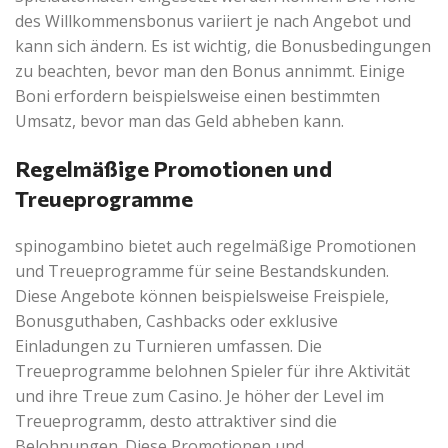
des Willkommensbonus variiert je nach Angebot und
kann sich ändern. Es ist wichtig, die Bonusbedingungen
zu beachten, bevor man den Bonus annimmt. Einige
Boni erfordern beispielsweise einen bestimmten
Umsatz, bevor man das Geld abheben kann.
Regelmäßige Promotionen und
Treueprogramme
spinogambino bietet auch regelmäßige Promotionen
und Treueprogramme für seine Bestandskunden.
Diese Angebote können beispielsweise Freispiele,
Bonusguthaben, Cashbacks oder exklusive
Einladungen zu Turnieren umfassen. Die
Treueprogramme belohnen Spieler für ihre Aktivität
und ihre Treue zum Casino. Je höher der Level im
Treueprogramm, desto attraktiver sind die
Belohnungen. Diese Promotionen und