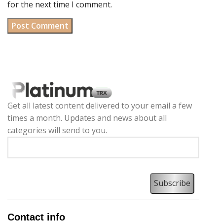
for the next time I comment.
Get all latest content delivered to your email a few
times a month. Updates and news about all
categories will send to you.
Contact info