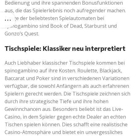
Bedienung und ihre spannenden Bonusfunktionen
aus, die das Spielerlebnis noch aufregender machen.
Einige der beliebtesten Spielautomaten bei
spinogambino sind Book of Dead, Starburst und
Gonzo’s Quest.
Tischspiele: Klassiker neu interpretiert
Auch Liebhaber klassischer Tischspiele kommen bei
spinogambino auf ihre Kosten. Roulette, Blackjack,
Baccarat und Poker sind in verschiedenen Variationen
verfügbar, die sowohl Anfängern als auch erfahrenen
Spielern gerecht werden. Die Tischspiele zeichnen sich
durch ihre strategische Tiefe und ihre hohen
Gewinnchancen aus. Besonders beliebt ist das Live-
Casino, in dem Spieler gegen echte Dealer an echten
Tischen spielen können. Dies schafft eine realistische
Casino-Atmosphäre und bietet ein unvergessliches