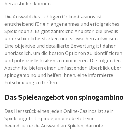
herausholen können.
Die Auswahl des richtigen Online-Casinos ist
entscheidend für ein angenehmes und erfolgreiches
Spielerlebnis. Es gibt zahlreiche Anbieter, die jeweils
unterschiedliche Stärken und Schwächen aufweisen.
Eine objektive und detaillierte Bewertung ist daher
unerlässlich, um die besten Optionen zu identifizieren
und potenzielle Risiken zu minimieren. Die folgenden
Abschnitte bieten einen umfassenden Überblick über
spinogambino und helfen Ihnen, eine informierte
Entscheidung zu treffen.
Das Spieleangebot von spinogambino
Das Herzstück eines jeden Online-Casinos ist sein
Spieleangebot. spinogambino bietet eine
beeindruckende Auswahl an Spielen, darunter