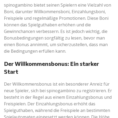
spinogambino bietet seinen Spielern eine Vielzahl von
Boni, darunter Willkommensboni, Einzahlungsboni,
Freispiele und regelmäßige Promotionen. Diese Boni
können das Spielguthaben erhöhen und die
Gewinnchancen verbessern. Es ist jedoch wichtig, die
Bonusbedingungen sorgfältig zu lesen, bevor man
einen Bonus annimmt, um sicherzustellen, dass man
die Bedingungen erfüllen kann.
Der Willkommensbonus: Ein starker
Start
Der Willkommensbonus ist ein besonderer Anreiz für
neue Spieler, sich bei spinogambino zu registrieren. Er
besteht in der Regel aus einem Einzahlungsbonus und
Freispielen. Der Einzahlungsbonus erhöht das
Spielguthaben, während die Freispiele an bestimmten
Spielautomaten eingesetzt werden können. Die Höhe