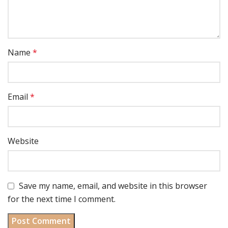
Name
*
Email
*
Website
Save my name, email, and website in this browser
for the next time I comment.