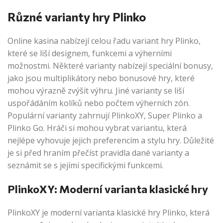
Různé varianty hry Plinko
Online kasina nabízejí celou řadu variant hry Plinko,
které se liší designem, funkcemi a výherními
možnostmi. Některé varianty nabízejí speciální bonusy,
jako jsou multiplikátory nebo bonusové hry, které
mohou výrazně zvýšit výhru. Jiné varianty se liší
uspořádáním kolíků nebo počtem výherních zón.
Populární varianty zahrnují PlinkoXY, Super Plinko a
Plinko Go. Hráči si mohou vybrat variantu, která
nejlépe vyhovuje jejich preferencím a stylu hry. Důležité
je si před hraním přečíst pravidla dané varianty a
seznámit se s jejími specifickými funkcemi.
PlinkoXY: Moderní varianta klasické hry
PlinkoXY je moderní varianta klasické hry Plinko, která