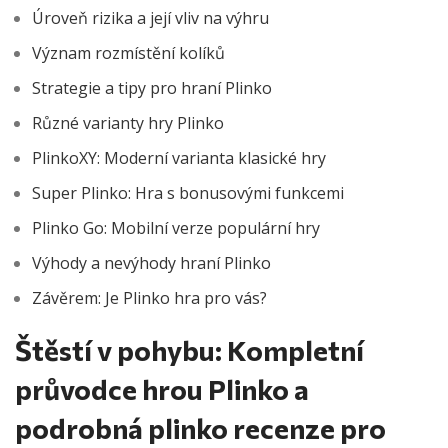
Úroveň rizika a její vliv na výhru
Význam rozmístění kolíků
Strategie a tipy pro hraní Plinko
Různé varianty hry Plinko
PlinkoXY: Moderní varianta klasické hry
Super Plinko: Hra s bonusovými funkcemi
Plinko Go: Mobilní verze populární hry
Výhody a nevýhody hraní Plinko
Závěrem: Je Plinko hra pro vás?
Štěstí v pohybu: Kompletní
průvodce hrou Plinko a
podrobná plinko recenze pro