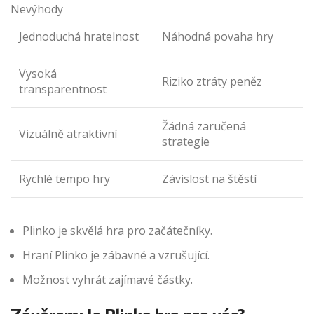
Nevýhody
Jednoduchá hratelnost
Náhodná povaha hry
Vysoká
Riziko ztráty peněz
transparentnost
Žádná zaručená
Vizuálně atraktivní
strategie
Rychlé tempo hry
Závislost na štěstí
Plinko je skvělá hra pro začátečníky.
Hraní Plinko je zábavné a vzrušující.
Možnost vyhrát zajímavé částky.