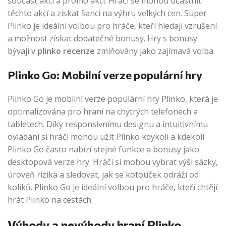
součást akcí a promo akcí. Hráči se mohou účastnit
těchto akcí a získat šanci na výhru velkých cen. Super
Plinko je ideální volbou pro hráče, kteří hledají vzrušení
a možnost získat dodatečné bonusy. Hry s bonusy
bývají v
plinko recenze
zmiňovány jako zajímavá volba.
Plinko Go: Mobilní verze populární hry
Plinko Go je mobilní verze populární hry Plinko, která je
optimalizována pro hraní na chytrých telefonech a
tabletech. Díky responsivnímu designu a intuitivnímu
ovládání si hráči mohou užít Plinko kdykoli a kdekoli.
Plinko Go často nabízí stejné funkce a bonusy jako
desktopová verze hry. Hráči si mohou vybrat výši sázky,
úroveň rizika a sledovat, jak se kotouček odráží od
kolíků. Plinko Go je ideální volbou pro hráče, kteří chtějí
hrát Plinko na cestách.
Výhody a nevýhody hraní Plinko