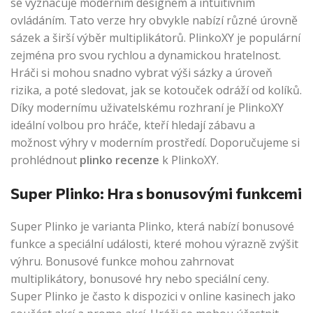
se vyznačuje moderním designem a intuitivním
ovládáním. Tato verze hry obvykle nabízí různé úrovně
sázek a širší výběr multiplikátorů. PlinkoXY je populární
zejména pro svou rychlou a dynamickou hratelnost.
Hráči si mohou snadno vybrat výši sázky a úroveň
rizika, a poté sledovat, jak se kotouček odráží od kolíků.
Díky modernímu uživatelskému rozhraní je PlinkoXY
ideální volbou pro hráče, kteří hledají zábavu a
možnost výhry v moderním prostředí. Doporučujeme si
prohlédnout
plinko recenze
k PlinkoXY.
Super Plinko: Hra s bonusovými funkcemi
Super Plinko je varianta Plinko, která nabízí bonusové
funkce a speciální události, které mohou výrazně zvýšit
výhru. Bonusové funkce mohou zahrnovat
multiplikátory, bonusové hry nebo speciální ceny.
Super Plinko je často k dispozici v online kasinech jako