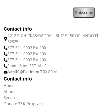
Contact info
2212 S. CHICKASAW TRAIL SUITE 150 ORLANDO FL
32825
877-611-0002 Ext 100
877-611-0002 Ext 100
877-611-0002 Ext 100
9 am - 6 pm EST M - F
AAMIR@Platinum TRX.COM
Contact info
Home
About
Services
Donate 33% Program