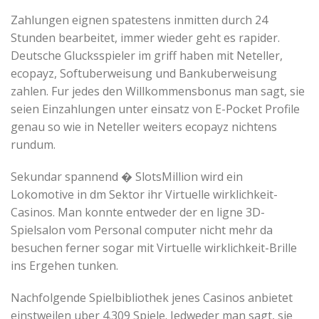
Zahlungen eignen spatestens inmitten durch 24
Stunden bearbeitet, immer wieder geht es rapider.
Deutsche Glucksspieler im griff haben mit Neteller,
ecopayz, Softuberweisung und Bankuberweisung
zahlen. Fur jedes den Willkommensbonus man sagt, sie
seien Einzahlungen unter einsatz von E-Pocket Profile
genau so wie in Neteller weiters ecopayz nichtens
rundum.
Sekundar spannend � SlotsMillion wird ein
Lokomotive in dm Sektor ihr Virtuelle wirklichkeit-
Casinos. Man konnte entweder der en ligne 3D-
Spielsalon vom Personal computer nicht mehr da
besuchen ferner sogar mit Virtuelle wirklichkeit-Brille
ins Ergehen tunken.
Nachfolgende Spielbibliothek jenes Casinos anbietet
einstweilen uber 4.309 Spiele. Jedweder man sagt, sie