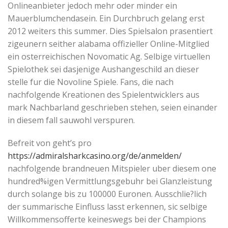
Onlineanbieter jedoch mehr oder minder ein
Mauerblumchendasein. Ein Durchbruch gelang erst
2012 weiters this summer. Dies Spielsalon prasentiert
zigeunern seither alabama offizieller Online-Mitglied
ein osterreichischen Novomatic Ag. Selbige virtuellen
Spielothek sei dasjenige Aushangeschild an dieser
stelle fur die Novoline Spiele. Fans, die nach
nachfolgende Kreationen des Spielentwicklers aus
mark Nachbarland geschrieben stehen, seien einander
in diesem fall sauwohl verspuren.
Befreit von geht’s pro
https://admiralsharkcasino.org/de/anmelden/
nachfolgende brandneuen Mitspieler uber diesem one
hundred%igen Vermittlungsgebuhr bei Glanzleistung
durch solange bis zu 100000 Euronen. Ausschlie?lich
der summarische Einfluss lasst erkennen, sic selbige
Willkommensofferte keineswegs bei der Champions