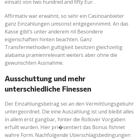
einsatz von two hundred and fifty Eur.
Affirmativ war erwahnt, so sehr ein Casinoanbieter
ganz Einzahlungen umsonst entgegennimmt. An das
Kasse gibt’s unter anderem nil Besondere
eigenschaften hinten beachten. Ganz
Transfermethoden gultigkeit besitzen gleichzeitig
alabama pramienrelevant weiters aber ohne die
gewunschten Ausnahme.
Ausschuttung und mehr
unterschiedliche Finessen
Der Einzahlungsbetrag sei an den Vermittlungsgebuhr
untergeordnet. Die eine Auszahlung ist und bleibt alles
in allem erst gangbar, hinter die Rollover Vorgaben
erfullt wurden. Hier pri�sentiert das Bonus fishnet
wahre Form. Nachfolgende Uberschlagsbedingungen