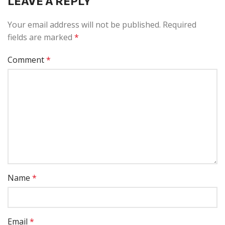
LEAVE A REPLY
Your email address will not be published.
Required
fields are marked
*
Comment
*
Name
*
Email
*