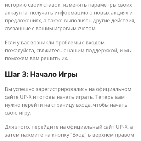
историю своих ставок, изменять параметры своих
аккаунта, получать информацию о новых акциях и
предложениях, а также выполнять другие действия,
связанные с вашим игровым счетом.
Если у вас возникли проблемы с входом,
пожалуйста, свяжитесь с нашим поддержкой, и мы
поможем вам решить их.
Шаг 3: Начало Игры
Вы успешно зарегистрировались на официальном
сайте UP-X и готовы начать играть. Теперь вам
нужно перейти на страницу входа, чтобы начать
свою игру.
Для этого, перейдите на официальный сайт UP-X, а
затем нажмите на кнопку “Вход” в верхнем правом