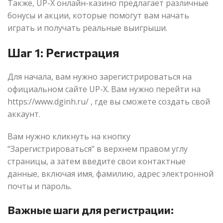
Также, UP-X онлайн-казино предлагает различные
бонусы и акции, которые помогут вам начать
играть и получать реальные выигрыши.
Шаг 1: Регистрация
Для начала, вам нужно зарегистрироваться на
официальном сайте UP-X. Вам нужно перейти на
https://www.dginh.ru/ , где вы сможете создать свой
аккаунт.
Вам нужно кликнуть на кнопку
“Зарегистрироваться” в верхнем правом углу
страницы, а затем введите свои контактные
данные, включая имя, фамилию, адрес электронной
почты и пароль.
Важные шаги для регистрации: