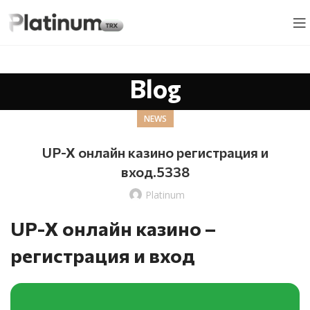
Blog
NEWS
UP-X онлайн казино регистрация и
вход.5338
Platinum
UP-X онлайн казино –
регистрация и вход