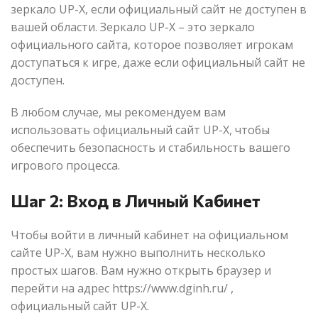
зеркало UP-X, если официальный сайт не доступен в
вашей области. Зеркало UP-X – это зеркало
официального сайта, которое позволяет игрокам
доступаться к игре, даже если официальный сайт не
доступен.
В любом случае, мы рекомендуем вам
использовать официальный сайт UP-X, чтобы
обеспечить безопасность и стабильность вашего
игрового процесса.
Шаг 2: Вход в Личный Кабинет
Чтобы войти в личный кабинет на официальном
сайте UP-X, вам нужно выполнить несколько
простых шагов. Вам нужно открыть браузер и
перейти на адрес https://www.dginh.ru/ ,
официальный сайт UP-X.