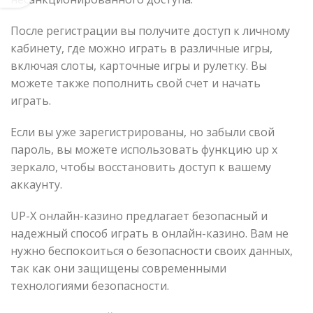
После регистрации вы получите доступ к личному
кабинету, где можно играть в различные игры,
включая слоты, карточные игры и рулетку. Вы
можете также пополнить свой счет и начать
играть.
Если вы уже зарегистрированы, но забыли свой
пароль, вы можете использовать функцию up x
зеркало, чтобы восстановить доступ к вашему
аккаунту.
UP-X онлайн-казино предлагает безопасный и
надежный способ играть в онлайн-казино. Вам не
нужно беспокоиться о безопасности своих данных,
так как они защищены современными
технологиями безопасности.