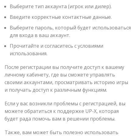
Выберите тип аккаунта (игрок или дилер).
Введите корректные контактные данные.
Выберите пароль, который будет использоваться
для входа в ваш аккаунт.
Прочитайте и согласитесь с условиями
использования.
После регистрации вы получите доступ к вашему
личному кабинету, где вы сможете управлять
своими аккаунтами, просматривать историю игры
и получать доступ к различным функциям.
Если у вас возникли проблемы с регистрацией, вы
можете обратиться к поддержке UP-X, которая
будет рада помочь вам в решении проблемы.
Также, вам может быть полезно использовать