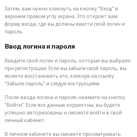
Затем, вам нужно кликнуть на кнопку “Вход” в
верхнем правом углу экрана. Это откроет вам
форму входа, где вы должны ввести свой логин и
пароль.
Ввод логина и пароля
Введите свой логин и пароль, которые вы выбрали
при регистрации. Если вы забыли свой пароль, вы
можете восстановить его, кликнув на ссылку
“Забыли пароль” и следуя инструкциям.
После ввода логина и пароля, нажмите на кнопку
“Войти”. Если все данные корректны, вы будете
успешно авторизованы и сможете войти в свой
личный кабинет.
В личном кабинете вы сможете просматривать