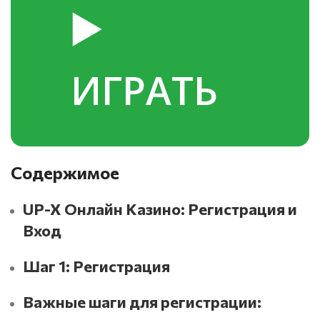
▶️
ИГРАТЬ
Содержимое
UP-X Онлайн Казино: Регистрация и
Вход
Шаг 1: Регистрация
Важные шаги для регистрации: