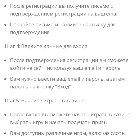
После регистрации вы получите письмо с
подтверждением регистрации на ваш email
Откройте письмо и нажмите на ссылку для
подтверждения
Шаг 4: Введите данные для входа
После подтверждения регистрации вы сможете
войти на сайт, используя ваш email и пароль
Вам нужно ввести ваш email и пароль, а затем
нажать на кнопку “Вход”
Шаг 5: Начните играть в казино!
После входа вы сможете начать играть в казино,
выбрать игру и начать получать призы
Вам доступны различные игры, включая слоты,