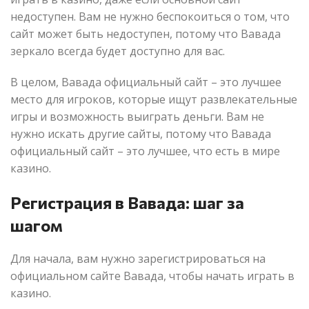
недоступен. Вам не нужно беспокоиться о том, что
сайт может быть недоступен, потому что Вавада
зеркало всегда будет доступно для вас.
В целом, Вавада официальный сайт – это лучшее
место для игроков, которые ищут развлекательные
игры и возможность выиграть деньги. Вам не
нужно искать другие сайты, потому что Вавада
официальный сайт – это лучшее, что есть в мире
казино.
Регистрация в Вавада: шаг за
шагом
Для начала, вам нужно зарегистрироваться на
официальном сайте Вавада, чтобы начать играть в
казино.