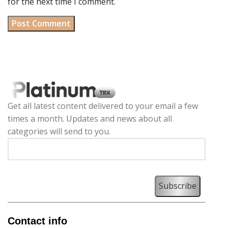
for the next time I comment.
Get all latest content delivered to your email a few
times a month. Updates and news about all
categories will send to you.
Contact info