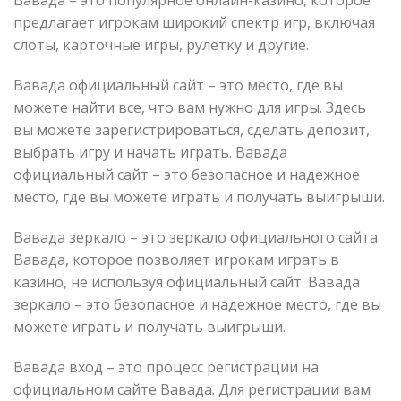
Вавада – это популярное онлайн-казино, которое
предлагает игрокам широкий спектр игр, включая
слоты, карточные игры, рулетку и другие.
Вавада официальный сайт – это место, где вы
можете найти все, что вам нужно для игры. Здесь
вы можете зарегистрироваться, сделать депозит,
выбрать игру и начать играть. Вавада
официальный сайт – это безопасное и надежное
место, где вы можете играть и получать выигрыши.
Вавада зеркало – это зеркало официального сайта
Вавада, которое позволяет игрокам играть в
казино, не используя официальный сайт. Вавада
зеркало – это безопасное и надежное место, где вы
можете играть и получать выигрыши.
Вавада вход – это процесс регистрации на
официальном сайте Вавада. Для регистрации вам