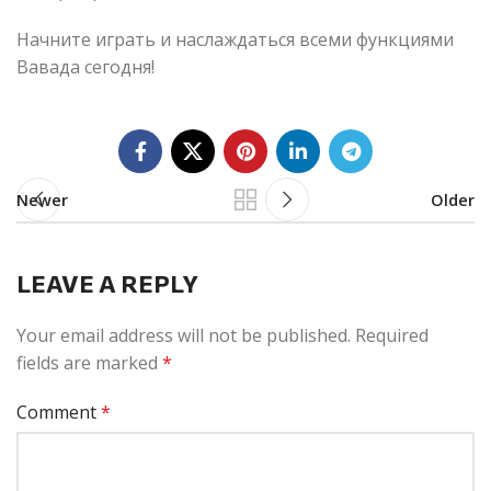
Начните играть и наслаждаться всеми функциями
Вавада сегодня!
Newer
Older
LEAVE A REPLY
Your email address will not be published.
Required
fields are marked
*
Comment
*