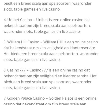
biedt een breed scala aan spelsoorten, waaronder
slots, table games en live casino.
4. Unibet Casino – Unibet is een online casino dat
bekendstaat om zijn breed scala aan spelsoorten,
waaronder slots, table games en live casino.
5. William Hill Casino – William Hill is een online casino
dat bekendstaat om zijn veiligheid en klantenservice.
Het biedt een breed scala aan spelsoorten, waaronder
slots, table games en live casino.
6. Casino777 – Casino777 is een online casino dat
bekendstaat om zijn veiligheid en klantenservice. Het
biedt een breed scala aan spelsoorten, waaronder
slots, table games en live casino.
7. Golden Palace Casino – Golden Palace is een online
casino dat bekendstaat om zijn breed scala aan