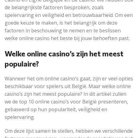
de belangrijkste factoren besproken, zoals
spelervaring en veiligheid en betrouwbaarheid. Om een
goede keuze te maken, is het belangrijk om deze
factoren in beschouwing te nemen en te beslissen
welke online casino het beste bij jouw behoeften past.
Welke online casino’s zijn het meest
populaire?
Wanneer het om online casino’s gaat, zijn er veel opties
beschikbaar voor spelers uit België. Maar welke online
casino’s zijn het meest populaire? In dit artikel zullen
we de top 10 online casino’s voor België presenteren,
gebaseerd op hun populariteit, veiligheid en
spelervaring.
Om deze lijst samen te stellen, hebben we verschillende