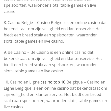
spelsoorten, waaronder slots, table games en live
casino.
8. Casino België – Casino België is een online casino dat
bekendstaat om zijn veiligheid en klantenservice. Het
biedt een breed scala aan spelsoorten, waaronder
slots, table games en live casino.
9. Be Casino – Be Casino is een online casino dat
bekendstaat om zijn veiligheid en klantenservice. Het
biedt een breed scala aan spelsoorten, waaronder
slots, table games en live casino.
10. Casino en Ligne
casino top 10
Belgique – Casino en
Ligne Belgique is een online casino dat bekendstaat om
zijn veiligheid en klantenservice. Het biedt een breed
scala aan spelsoorten, waaronder slots, table games en
live casino.