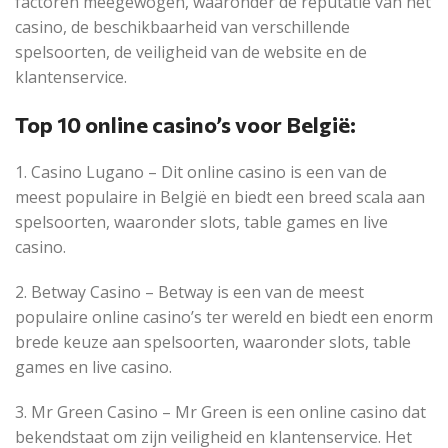
factoren meegewogen, waaronder de reputatie van het
casino, de beschikbaarheid van verschillende
spelsoorten, de veiligheid van de website en de
klantenservice.
Top 10 online casino’s voor België:
1. Casino Lugano – Dit online casino is een van de
meest populaire in België en biedt een breed scala aan
spelsoorten, waaronder slots, table games en live
casino.
2. Betway Casino – Betway is een van de meest
populaire online casino’s ter wereld en biedt een enorm
brede keuze aan spelsoorten, waaronder slots, table
games en live casino.
3. Mr Green Casino – Mr Green is een online casino dat
bekendstaat om zijn veiligheid en klantenservice. Het