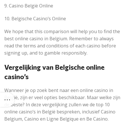
9. Casino België Online
10. Belgische Casino’s Online
We hope that this comparison will help you to find the
best online casino in Belgium. Remember to always
read the terms and conditions of each casino before
signing up, and to gamble responsibly.
Vergelijking van Belgische online
casino’s
Wanneer je op zoek bent naar een online casino in
België, zijn er veel opties beschikbaar. Maar welke zijn
de beste? In deze vergelijking zullen we de top 10
online casino’s in België bespreken, inclusief Casino
Belgium, Casino en Ligne Belgique en Be Casino.