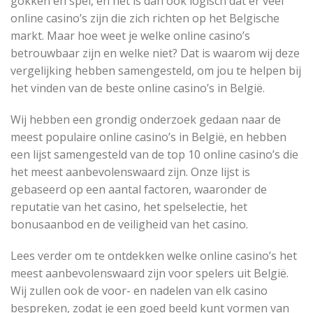
gokken en spel, en het is dan ook logisch dat er veel
online casino’s zijn die zich richten op het Belgische
markt. Maar hoe weet je welke online casino’s
betrouwbaar zijn en welke niet? Dat is waarom wij deze
vergelijking hebben samengesteld, om jou te helpen bij
het vinden van de beste online casino’s in België.
Wij hebben een grondig onderzoek gedaan naar de
meest populaire online casino’s in België, en hebben
een lijst samengesteld van de top 10 online casino’s die
het meest aanbevolenswaard zijn. Onze lijst is
gebaseerd op een aantal factoren, waaronder de
reputatie van het casino, het spelselectie, het
bonusaanbod en de veiligheid van het casino.
Lees verder om te ontdekken welke online casino’s het
meest aanbevolenswaard zijn voor spelers uit België.
Wij zullen ook de voor- en nadelen van elk casino
bespreken, zodat je een goed beeld kunt vormen van