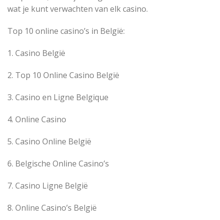
wat je kunt verwachten van elk casino.
Top 10 online casino’s in België:
1. Casino België
2. Top 10 Online Casino België
3. Casino en Ligne Belgique
4. Online Casino
5. Casino Online België
6. Belgische Online Casino’s
7. Casino Ligne België
8. Online Casino’s België