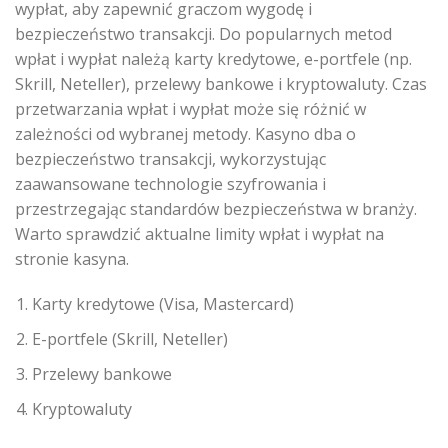
wypłat, aby zapewnić graczom wygodę i
bezpieczeństwo transakcji. Do popularnych metod
wpłat i wypłat należą karty kredytowe, e-portfele (np.
Skrill, Neteller), przelewy bankowe i kryptowaluty. Czas
przetwarzania wpłat i wypłat może się różnić w
zależności od wybranej metody. Kasyno dba o
bezpieczeństwo transakcji, wykorzystując
zaawansowane technologie szyfrowania i
przestrzegając standardów bezpieczeństwa w branży.
Warto sprawdzić aktualne limity wpłat i wypłat na
stronie kasyna.
Karty kredytowe (Visa, Mastercard)
E-portfele (Skrill, Neteller)
Przelewy bankowe
Kryptowaluty