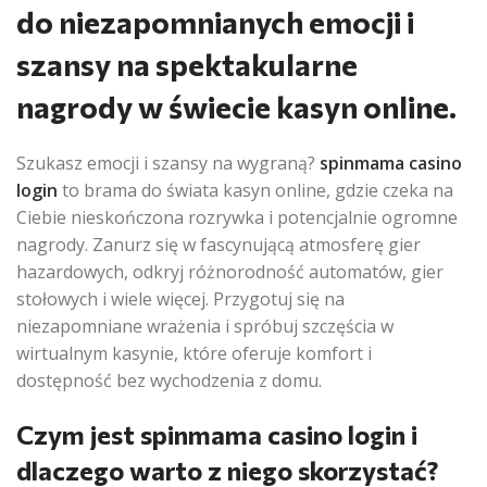
do niezapomnianych emocji i
szansy na spektakularne
nagrody w świecie kasyn online.
Szukasz emocji i szansy na wygraną?
spinmama casino
login
to brama do świata kasyn online, gdzie czeka na
Ciebie nieskończona rozrywka i potencjalnie ogromne
nagrody. Zanurz się w fascynującą atmosferę gier
hazardowych, odkryj różnorodność automatów, gier
stołowych i wiele więcej. Przygotuj się na
niezapomniane wrażenia i spróbuj szczęścia w
wirtualnym kasynie, które oferuje komfort i
dostępność bez wychodzenia z domu.
Czym jest spinmama casino login i
dlaczego warto z niego skorzystać?