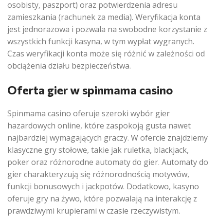
osobisty, paszport) oraz potwierdzenia adresu
zamieszkania (rachunek za media). Weryfikacja konta
jest jednorazowa i pozwala na swobodne korzystanie z
wszystkich funkcji kasyna, w tym wypłat wygranych.
Czas weryfikacji konta może się różnić w zależności od
obciążenia działu bezpieczeństwa.
Oferta gier w spinmama casino
Spinmama casino oferuje szeroki wybór gier
hazardowych online, które zaspokoją gusta nawet
najbardziej wymagających graczy. W ofercie znajdziemy
klasyczne gry stołowe, takie jak ruletka, blackjack,
poker oraz różnorodne automaty do gier. Automaty do
gier charakteryzują się różnorodnością motywów,
funkcji bonusowych i jackpotów. Dodatkowo, kasyno
oferuje gry na żywo, które pozwalają na interakcję z
prawdziwymi krupierami w czasie rzeczywistym.