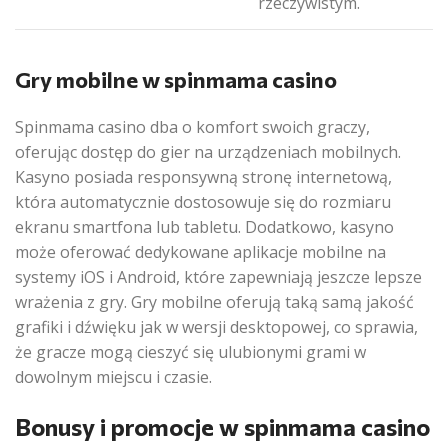
rzeczywistym.
Gry mobilne w spinmama casino
Spinmama casino dba o komfort swoich graczy,
oferując dostęp do gier na urządzeniach mobilnych.
Kasyno posiada responsywną stronę internetową,
która automatycznie dostosowuje się do rozmiaru
ekranu smartfona lub tabletu. Dodatkowo, kasyno
może oferować dedykowane aplikacje mobilne na
systemy iOS i Android, które zapewniają jeszcze lepsze
wrażenia z gry. Gry mobilne oferują taką samą jakość
grafiki i dźwięku jak w wersji desktopowej, co sprawia,
że gracze mogą cieszyć się ulubionymi grami w
dowolnym miejscu i czasie.
Bonusy i promocje w spinmama casino