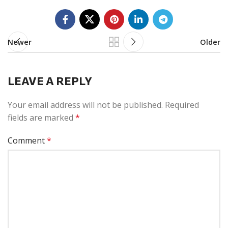
Newer
Older
LEAVE A REPLY
Your email address will not be published.
Required
fields are marked
*
Comment
*