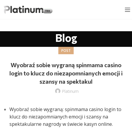
Blog
POST
Wyobraź sobie wygraną spinmama casino
login to klucz do niezapomnianych emocji i
szansy na spektakul
Platinum
Wyobraź sobie wygraną: spinmama casino login to
klucz do niezapomnianych emocji i szansy na
spektakularne nagrody w świecie kasyn online.