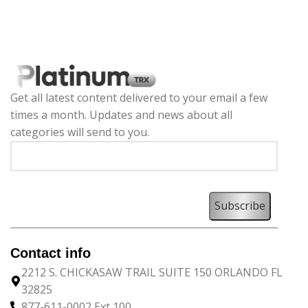
Get all latest content delivered to your email a few
times a month. Updates and news about all
categories will send to you.
Contact info
2212 S. CHICKASAW TRAIL SUITE 150 ORLANDO FL
32825
877-611-0002 Ext 100