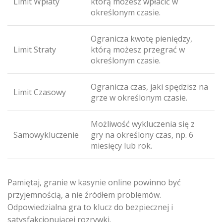
Limit Wpłaty
którą możesz wpłacić w
określonym czasie.
Ogranicza kwotę pieniędzy,
Limit Straty
którą możesz przegrać w
określonym czasie.
Ogranicza czas, jaki spędzisz na
Limit Czasowy
grze w określonym czasie.
Możliwość wykluczenia się z
Samowykluczenie
gry na określony czas, np. 6
miesięcy lub rok.
Pamiętaj, granie w kasynie online powinno być
przyjemnością, a nie źródłem problemów.
Odpowiedzialna gra to klucz do bezpiecznej i
satysfakcjonującej rozrywki.