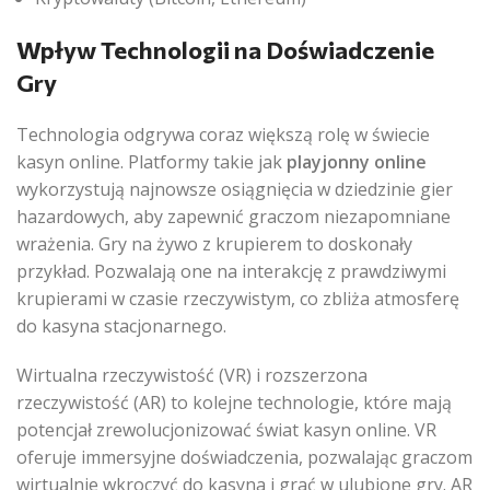
Wpływ Technologii na Doświadczenie
Gry
Technologia odgrywa coraz większą rolę w świecie
kasyn online. Platformy takie jak
playjonny online
wykorzystują najnowsze osiągnięcia w dziedzinie gier
hazardowych, aby zapewnić graczom niezapomniane
wrażenia. Gry na żywo z krupierem to doskonały
przykład. Pozwalają one na interakcję z prawdziwymi
krupierami w czasie rzeczywistym, co zbliża atmosferę
do kasyna stacjonarnego.
Wirtualna rzeczywistość (VR) i rozszerzona
rzeczywistość (AR) to kolejne technologie, które mają
potencjał zrewolucjonizować świat kasyn online. VR
oferuje immersyjne doświadczenia, pozwalając graczom
wirtualnie wkroczyć do kasyna i grać w ulubione gry. AR