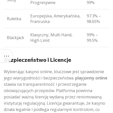
Progresywne
99%
Europejska, Amerykańska,
97.3% –
Ruletka
Francuska
98.65%
Klasyczny, Multi Hand,
99% –
Blackjack
High Limit
99.5%
Bezpieczeństwo i Licencje
Wybierając kasyno online, kluczowe jest sprawdzenie
jego wiarygodności i bezpieczeństwa.
playjonny online
stawia na transparentność i przestrzeganie
obowiązujących przepisów. Platforma powinna
posiadać ważną licencję wydaną przez renomowaną
instytucję regulacyjną. Licencja gwarantuje, że kasyno
działa legalnie i podlega regularnym kontrolom, co