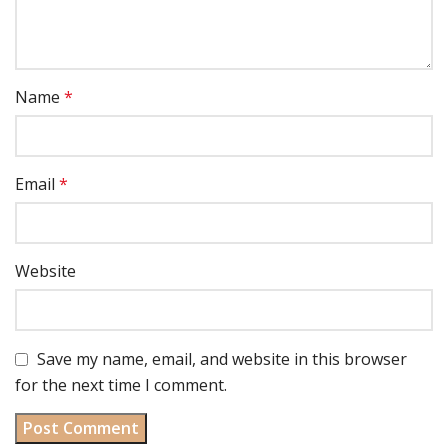
Name
*
Email
*
Website
Save my name, email, and website in this browser
for the next time I comment.