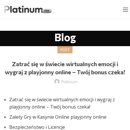
Blog
POST
Zatrać się w świecie wirtualnych emocji i
wygraj z playjonny online – Twój bonus czeka!
Platinum
Zatrać się w świecie wirtualnych emocji i wygraj z
playjonny online – Twój bonus czeka!
Zalety Gry w Kasynie Online playjonny online
Bezpieczeństwo i Licencje