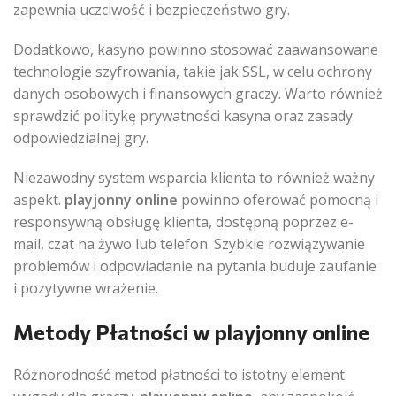
zapewnia uczciwość i bezpieczeństwo gry.
Dodatkowo, kasyno powinno stosować zaawansowane
technologie szyfrowania, takie jak SSL, w celu ochrony
danych osobowych i finansowych graczy. Warto również
sprawdzić politykę prywatności kasyna oraz zasady
odpowiedzialnej gry.
Niezawodny system wsparcia klienta to również ważny
aspekt.
playjonny online
powinno oferować pomocną i
responsywną obsługę klienta, dostępną poprzez e-
mail, czat na żywo lub telefon. Szybkie rozwiązywanie
problemów i odpowiadanie na pytania buduje zaufanie
i pozytywne wrażenie.
Metody Płatności w playjonny online
Różnorodność metod płatności to istotny element