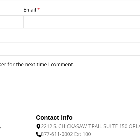
Email
*
ser for the next time I comment.
Contact info
2212 S. CHICKASAW TRAIL SUITE 150 OR
w
877-611-0002 Ext 100