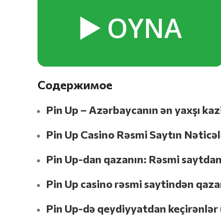
▶️ OYNA
Содержимое
Pin Up – Azərbaycanın ən yaxşı kaz
Pin Up Casino Rəsmi Saytın Nəticəl
Pin Up-dan qazanın: Rəsmi saytdan 
Pin Up casino rəsmi saytindən qaza
Pin Up-də qeydiyyatdan keçirənlər