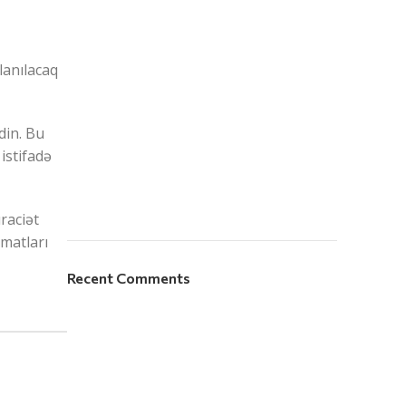
lanılacaq
din. Bu
istifadə
raciət
matları
Recent Comments