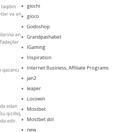
giochi
n təqdim
etlər və ən
gioco
Godoshop
ilərinə ən
Grandpashabet
fadəçilər
IGaming
Inspiration
Internet Business, Affiliate Programs
n qazancı
jan2
leaper
Locowin
fadə edən
Mostbet
u qızıllıq,
Mostbet dol
də edir.
new