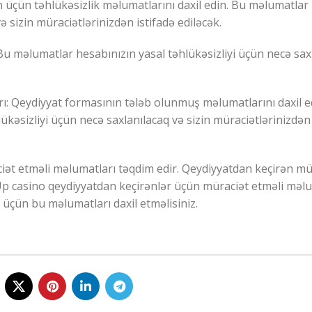
n üçün təhlükəsizlik məlumatlarını daxil edin. Bu məlumatlar
ə sizin müraciətlərinizdən istifadə ediləcək.
 Bu məlumatlar hesabınızın yasal təhlükəsizliyi üçün necə sax
ı: Qeydiyyat formasının tələb olunmuş məlumatlarını daxil e
ükəsizliyi üçün necə saxlanılacaq və sizin müraciətlərinizdən 
iət etməli məlumatları təqdim edir. Qeydiyyatdan keçirən mü
Up casino qeydiyyatdan keçirənlər üçün müraciət etməli məlu
üçün bu məlumatları daxil etməlisiniz.