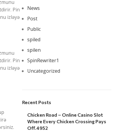
məzmunu
News
dirir. Pin
nu izləyə
Post
Public
spiled
spilen
məzmunu
dirir. Pin
SpinRewriter1
nu izləyə
Uncategorized
Recent Posts
up
Chicken Road – Online Casino Slot
irə
Where Every Chicken Crossing Pays
rsiniz.
Off.4952