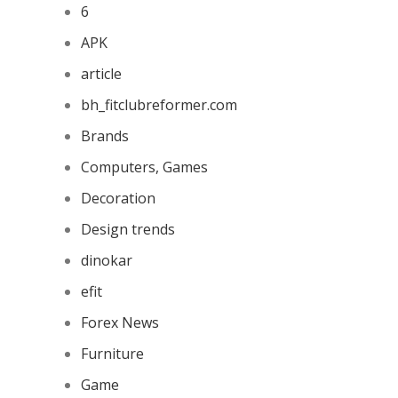
6
APK
article
bh_fitclubreformer.com
Brands
Computers, Games
Decoration
Design trends
dinokar
efit
Forex News
Furniture
Game