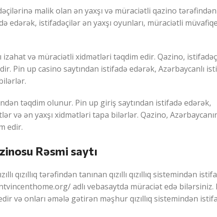
dəçilərinə malik olan ən yaxşı və müraciətli qazino tərəfində
də edərək, istifadəçilər ən yaxşı oyunları, müraciətli müvafiq
zahat və müraciətli xidmətləri təqdim edir. Qazino, istifadəç
dir. Pin up casino saytından istifadə edərək, Azərbaycanlı isti
ilərlər.
ndən təqdim olunur. Pin up giriş saytından istifadə edərək,
etlər və ən yaxşı xidmətləri tapa bilərlər. Qazino, Azərbaycanı
m edir.
zinosu Rəsmi saytı
lı qızıllıq tərəfindən tanınan qızıllı qızıllıq sistemindən isti
saintvincenthome.org/ adlı vebasaytda müraciət edə bilərsiniz. B
edir və onları əmələ gətirən məşhur qızıllıq sistemindən istifa