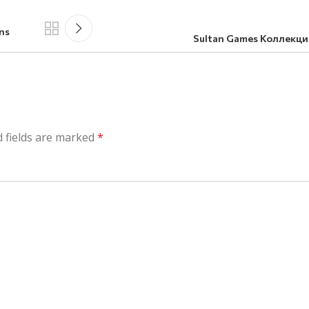
ns
Sultan Games Коллекци
 fields are marked
*