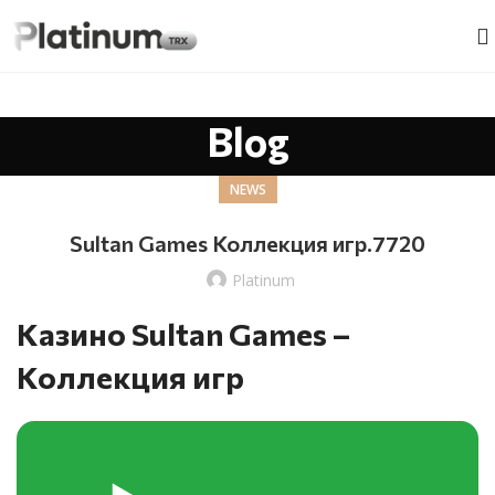
Blog
NEWS
Sultan Games Коллекция игр.7720
Platinum
Казино Sultan Games –
Коллекция игр