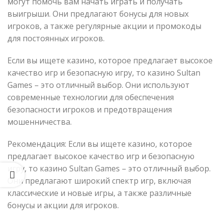
могут помочь вам начать играть и получать
выигрыши. Они предлагают бонусы для новых
игроков, а также регулярные акции и промокоды
для постоянных игроков.
Если вы ищете казино, которое предлагает высокое
качество игр и безопасную игру, то казино Sultan
Games – это отличный выбор. Они используют
современные технологии для обеспечения
безопасности игроков и предотвращения
мошенничества.
Рекомендация: Если вы ищете казино, которое
предлагает высокое качество игр и безопасную
игру, то казино Sultan Games – это отличный выбор.
Они предлагают широкий спектр игр, включая
классические и новые игры, а также различные
бонусы и акции для игроков.