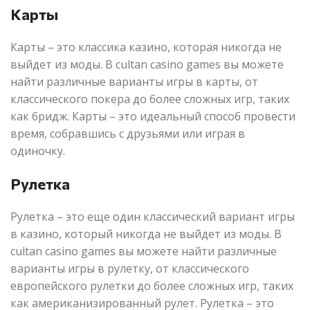
Карты
Карты – это классика казино, которая никогда не
выйдет из моды. В сultan casino games вы можете
найти различные варианты игры в карты, от
классического покера до более сложных игр, таких
как бридж. Карты – это идеальный способ провести
время, собравшись с друзьями или играя в
одиночку.
Рулетка
Рулетка – это еще один классический вариант игры
в казино, который никогда не выйдет из моды. В
сultan casino games вы можете найти различные
варианты игры в рулетку, от классического
европейского рулетки до более сложных игр, таких
как американизированный рулет. Рулетка – это