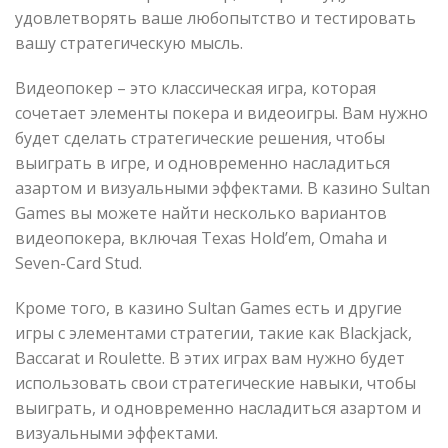
удовлетворять ваше любопытство и тестировать
вашу стратегическую мысль.
Видеопокер – это классическая игра, которая
сочетает элементы покера и видеоигры. Вам нужно
будет сделать стратегические решения, чтобы
выиграть в игре, и одновременно насладиться
азартом и визуальными эффектами. В казино Sultan
Games вы можете найти несколько вариантов
видеопокера, включая Texas Hold’em, Omaha и
Seven-Card Stud.
Кроме того, в казино Sultan Games есть и другие
игры с элементами стратегии, такие как Blackjack,
Baccarat и Roulette. В этих играх вам нужно будет
использовать свои стратегические навыки, чтобы
выиграть, и одновременно насладиться азартом и
визуальными эффектами.