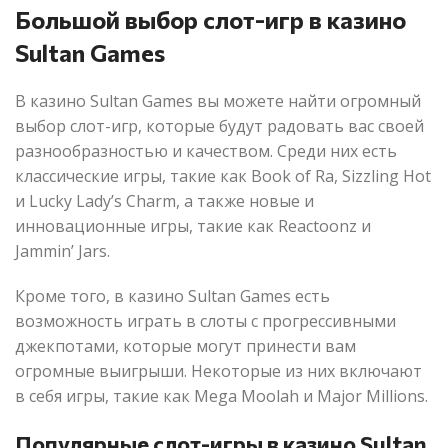
Большой выбор слот-игр в казино
Sultan Games
В казино Sultan Games вы можете найти огромный
выбор слот-игр, которые будут радовать вас своей
разнообразностью и качеством. Среди них есть
классические игры, такие как Book of Ra, Sizzling Hot
и Lucky Lady’s Charm, а также новые и
инновационные игры, такие как Reactoonz и
Jammin’ Jars.
Кроме того, в казино Sultan Games есть
возможность играть в слоты с прогрессивными
джекпотами, которые могут принести вам
огромные выигрыши. Некоторые из них включают
в себя игры, такие как Mega Moolah и Major Millions.
Популярные слот-игры в казино Sultan