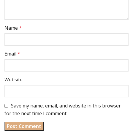
Name
*
Email
*
Website
Save my name, email, and website in this browser
for the next time I comment.