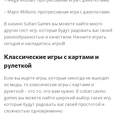
– Mega Moolah: прогрессивная игра с джекпотами;
– Major Millions: прогрессивная игра с джекпотами.
В казино Sultan Games вы можете найти много
других слот-игр, которые будут радовать вас своей
разнообразностью и качеством. Начните играть
сегодня и насладитесь игрой!
Классические игры с картами и
рулеткой
Если вы ищете игры, которые никогда не выходят
из моды, то классические игры с картами и
рулеткой – это то, что вам нужно. В сultan casino
games вы можете найти широкий выбор таких игр,
которые будут радовать вас своей простотой и
сложностью одновременно.