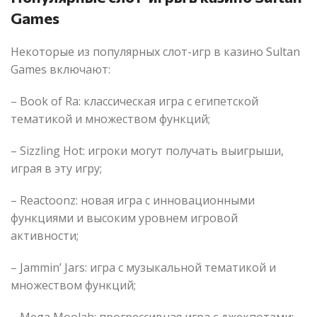
Games
Некоторые из популярных слот-игр в казино Sultan
Games включают:
– Book of Ra: классическая игра с египетской
тематикой и множеством функций;
– Sizzling Hot: игроки могут получать выигрыши,
играя в эту игру;
– Reactoonz: новая игра с инновационными
функциями и высоким уровнем игровой
активности;
– Jammin’ Jars: игра с музыкальной тематикой и
множеством функций;