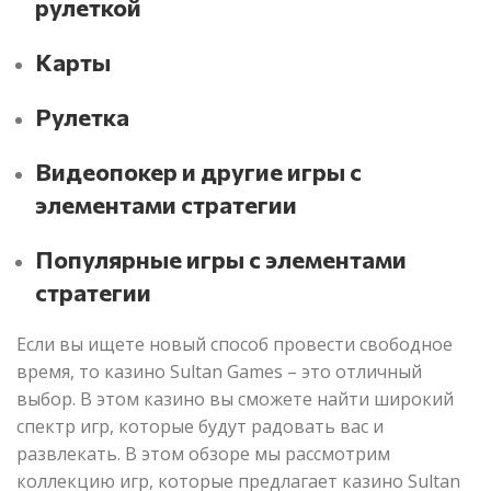
рулеткой
Карты
Рулетка
Видеопокер и другие игры с
элементами стратегии
Популярные игры с элементами
стратегии
Если вы ищете новый способ провести свободное
время, то казино Sultan Games – это отличный
выбор. В этом казино вы сможете найти широкий
спектр игр, которые будут радовать вас и
развлекать. В этом обзоре мы рассмотрим
коллекцию игр, которые предлагает казино Sultan